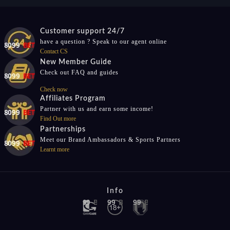
Customer support 24/7
have a question ? Speak to our agent online
Contact CS
New Member Guide
Check out FAQ and guides
Check now
Affiliates Program
Partner with us and earn some income!
Find Out more
Partnerships
Meet our Brand Ambassadors & Sports Partners
Learnt more
Info