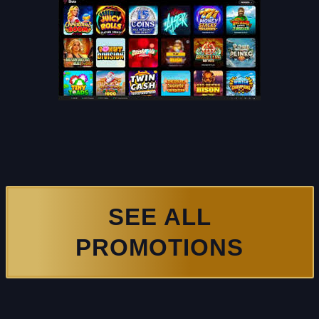
SEE ALL
PROMOTIONS