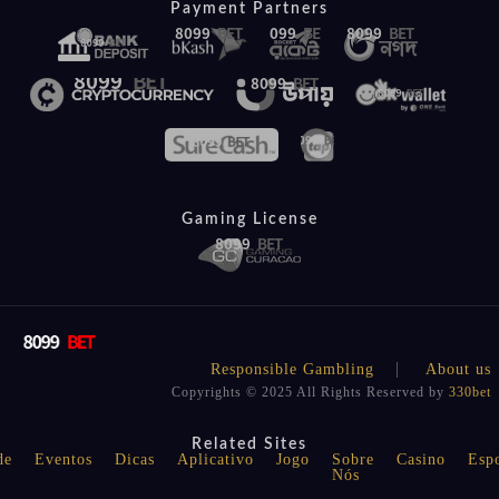
Payment Partners
Gaming License
Responsible Gambling
About us
Copyrights © 2025 All Rights Reserved by
330bet
Related Sites
de
Eventos
Dicas
Aplicativo
Jogo
Sobre
Casino
Espo
Nós