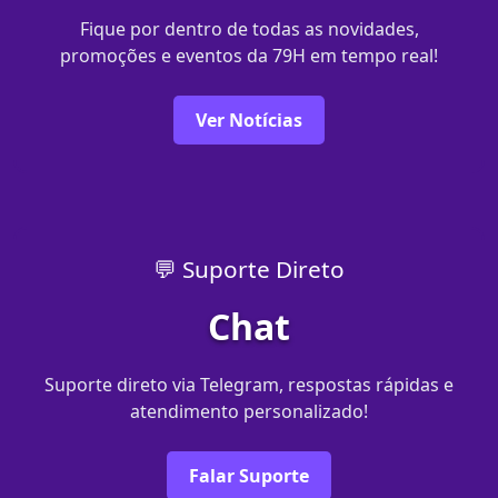
Fique por dentro de todas as novidades,
promoções e eventos da 79H em tempo real!
Ver Notícias
💬 Suporte Direto
Chat
Suporte direto via Telegram, respostas rápidas e
atendimento personalizado!
Falar Suporte