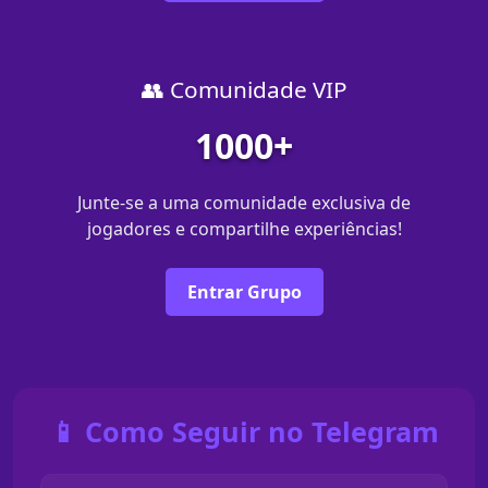
👥 Comunidade VIP
1000+
Junte-se a uma comunidade exclusiva de
jogadores e compartilhe experiências!
Entrar Grupo
📱 Como Seguir no Telegram