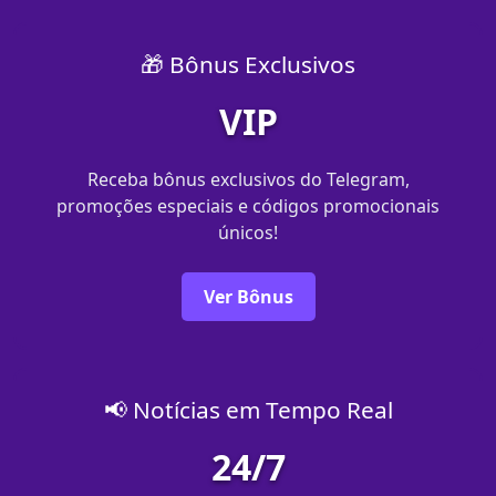
🎁 Bônus Exclusivos
VIP
Receba bônus exclusivos do Telegram,
promoções especiais e códigos promocionais
únicos!
Ver Bônus
📢 Notícias em Tempo Real
24/7