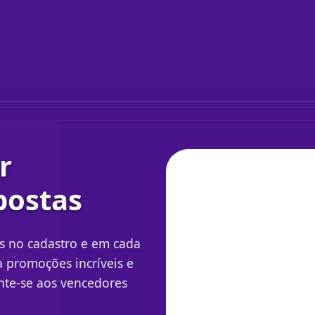
r
postas
s no cadastro e em cada
 promoções incríveis e
unte-se aos vencedores