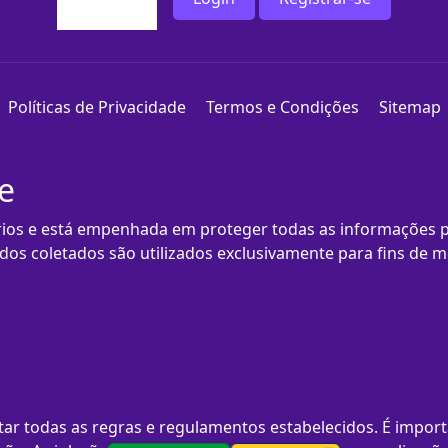
Políticas de Privacidade
Termos e Condições
Sitemap
de
ários e está empenhada em proteger todas as informações p
os coletados são utilizados exclusivamente para fins de m
r todas as regras e regulamentos estabelecidos. É importa