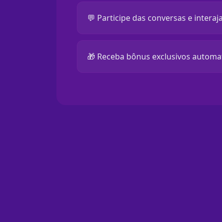
💬 Participe das conversas e interaj
🎁 Receba bônus exclusivos autom