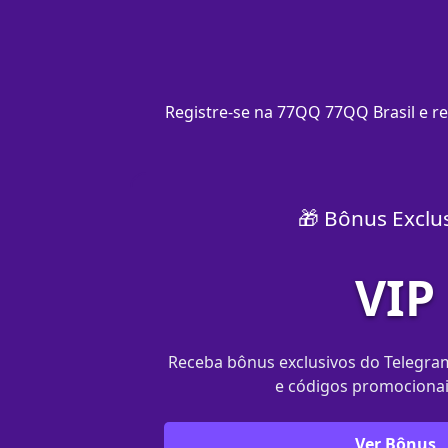
Registre-se na 77QQ 77QQ Brasil e re
🎁 Bônus Exclu
VIP
Receba bônus exclusivos do Telegra
e códigos promocionai
Ver Bônus