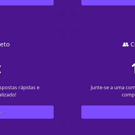
reto
👥 
t
espostas rápidas e
Junte-se a uma com
lizado!
compa
e