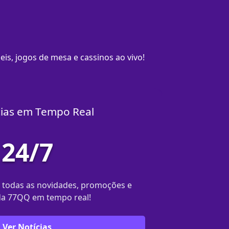
is, jogos de mesa e cassinos ao vivo!
cias em Tempo Real
24/7
e todas as novidades, promoções e
da 77QQ em tempo real!
Ver Notícias