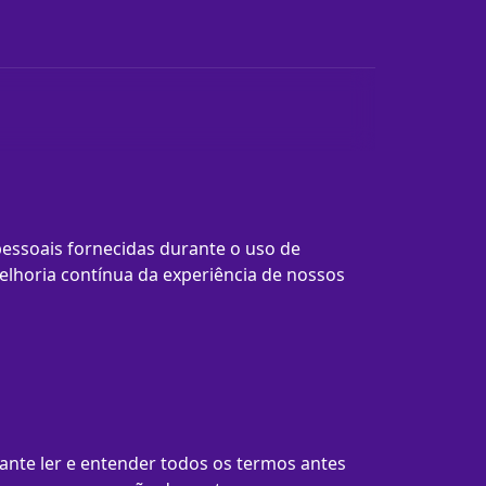
essoais fornecidas durante o uso de
elhoria contínua da experiência de nossos
nte ler e entender todos os termos antes