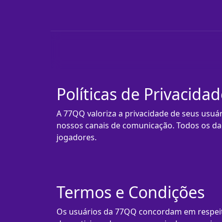
Políticas de Privacida
A 77QQ valoriza a privacidade de seus usu
nossos canais de comunicação. Todos os dad
jogadores.
Termos e Condições
Os usuários da 77QQ concordam em respeita