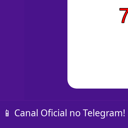
📱 Canal Oficial no Telegram!