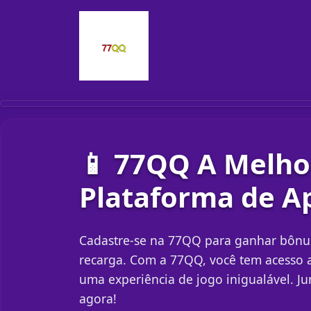
📱 77QQ A Melho
Plataforma de A
Cadastre-se na 77QQ para ganhar bônu
recarga. Com a 77QQ, você tem acesso a
uma experiência de jogo inigualável. J
agora!