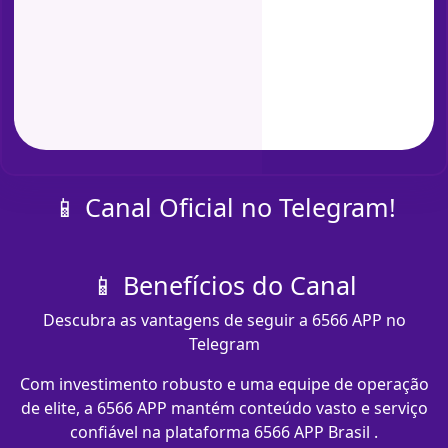
📱 Canal Oficial no Telegram!
📱 Benefícios do Canal
Descubra as vantagens de seguir a 6566 APP no
Telegram
Com investimento robusto e uma equipe de operação
de elite, a 6566 APP mantém conteúdo vasto e serviço
confiável na plataforma 6566 APP Brasil .