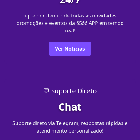
Fique por dentro de todas as novidades,
promoções e eventos da 6566 APP em tempo
real!
Ver Notícias
💬 Suporte Direto
Chat
Suporte direto via Telegram, respostas rápidas e
atendimento personalizado!