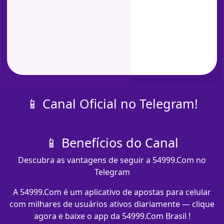
📱 Canal Oficial no Telegram!
📱 Benefícios do Canal
Descubra as vantagens de seguir a 54999.Com no
Telegram
A 54999.Com é um aplicativo de apostas para celular
com milhares de usuários ativos diariamente — clique
agora e baixe o app da 54999.Com Brasil !