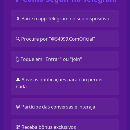
📱 Baixe o app Telegram no seu dispositivo
🔍 Procure por "@54999.ComOficial"
👆 Toque em "Entrar" ou "Join"
🔔 Ative as notificações para não perder
nada
💬 Participe das conversas e interaja
🎁 Receba bônus exclusivos