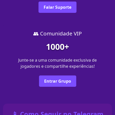
Falar Suporte
👥 Comunidade VIP
1000+
Junte-se a uma comunidade exclusiva de
jogadores e compartilhe experiências!
Entrar Grupo
📱 Como Seguir no Telegram