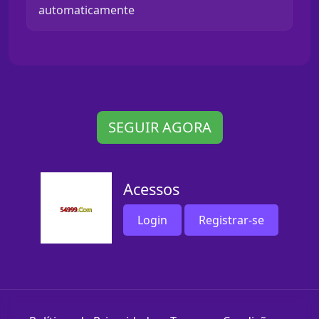
automaticamente
SEGUIR AGORA
Acessos
Login
Registrar-se