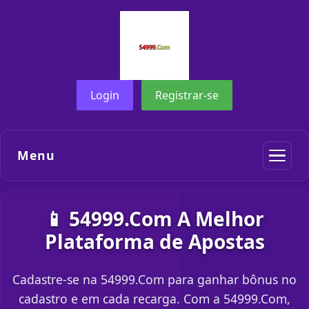
Login
Registrar-se
Menu
📱 54999.Com A Melhor
Plataforma de Apostas
Cadastre-se na 54999.Com para ganhar bônus no
cadastro e em cada recarga. Com a 54999.Com,