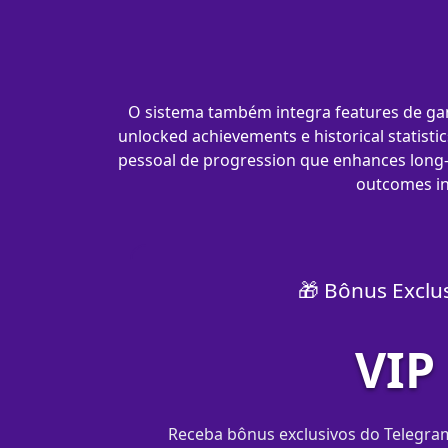
O sistema também integra features de gam
unlocked achievements e historical statisti
pessoal de progression que enhances long
outcomes in
🎁 Bônus Exclu
VIP
Receba bônus exclusivos do Telegra