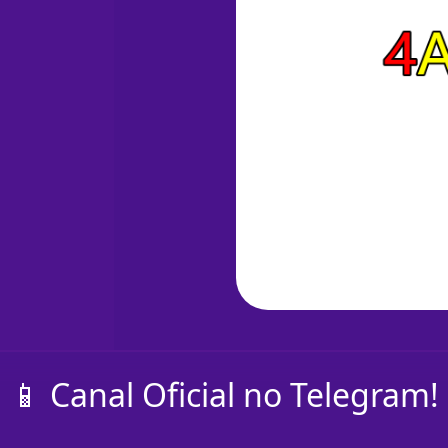
📱 Canal Oficial no Telegram!