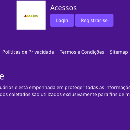
Acessos
Login
Registrar-se
Políticas de Privacidade
Termos e Condições
Sitemap
de
usuários e está empenhada em proteger todas as informaçõe
os coletados são utilizados exclusivamente para fins de m