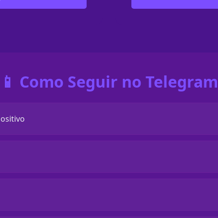
📱 Como Seguir no Telegram
ositivo