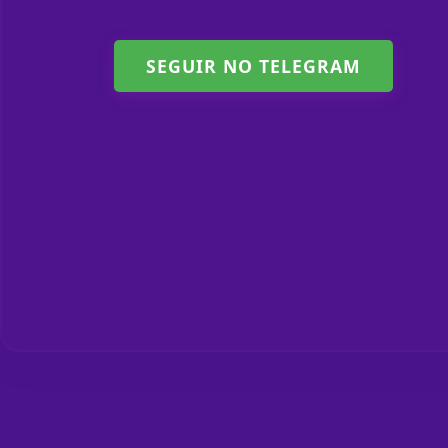
SEGUIR NO TELEGRAM