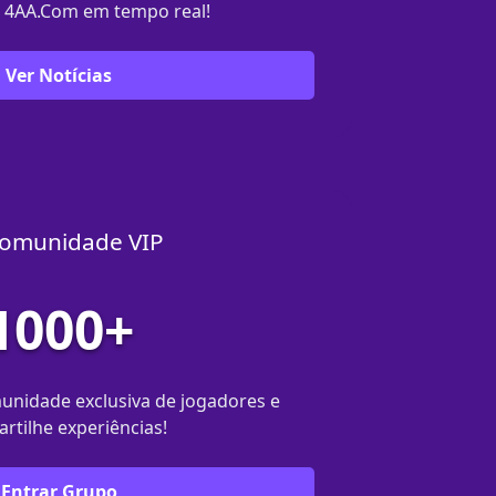
 4AA.Com em tempo real!
Ver Notícias
Comunidade VIP
1000+
unidade exclusiva de jogadores e
rtilhe experiências!
Entrar Grupo