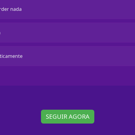
erder nada
a
aticamente
SEGUIR AGORA