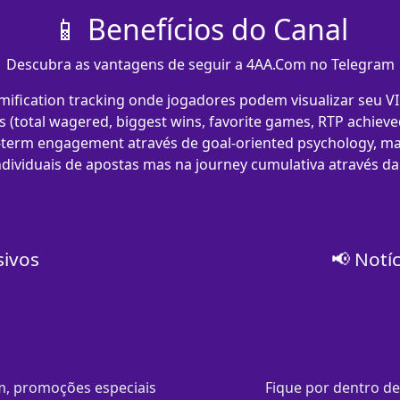
📱 Benefícios do Canal
Descubra as vantagens de seguir a 4AA.Com no Telegram
ification tracking onde jogadores podem visualizar seu VI
cs (total wagered, biggest wins, favorite games, RTP achie
-term engagement através de goal-oriented psychology, m
dividuais de apostas mas na journey cumulativa através da
sivos
📢 Notí
m, promoções especiais
Fique por dentro d