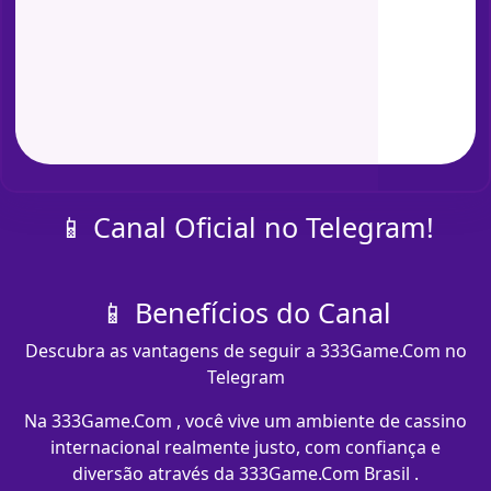
📱 Canal Oficial no Telegram!
📱 Benefícios do Canal
Descubra as vantagens de seguir a 333Game.Com no
Telegram
Na 333Game.Com , você vive um ambiente de cassino
internacional realmente justo, com confiança e
diversão através da 333Game.Com Brasil .